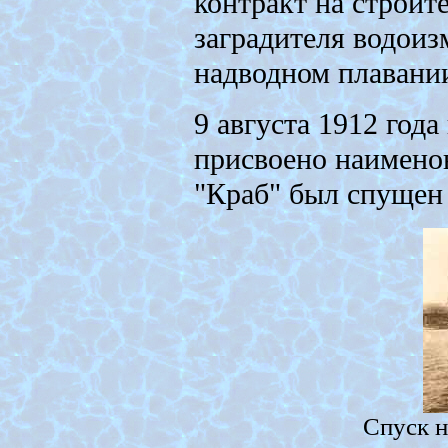
контракт на строит
заградителя водоиз
надводном плавани
9 августа 1912 год
присвоено наименов
"Краб" был спущен 
Спуск н