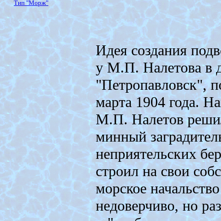
Тип "Морж"
Идея создания подв
у М.П. Налетова в 
"Петропавловск", п
марта 1904 года. Н
М.П. Налетов реши
минный заградител
неприятельских бер
строил на свои соб
морское начальство
недоверчиво, но ра