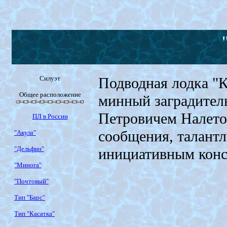
Силуэт
Подводная лодка "К
Общее расположение
минный заградител
Петровичем Налето
ПЛ в России
сообщения, талант
"Акула"
"Дельфин"
инициативным конс
"Минога"
"Почтовый"
Тип "Барс"
Тип "Касатка"