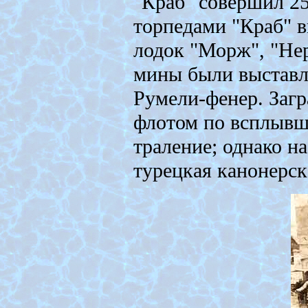
"Краб" совершил 25
торпедами "Краб" 
лодок "Морж", "Нер
мины были выставл
Румели-фенер. Заг
флотом по всплывш
траление; однако н
турецкая канонерск