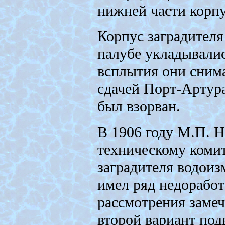
нижней части корпус
Корпус заградителя
палубе укладывалис
всплытия они снима
сдачей Порт-Артур
был взорван.
В 1906 году М.П. 
техническому коми
заградителя водоиз
имел ряд недоработ
рассмотрения заме
второй вариант под