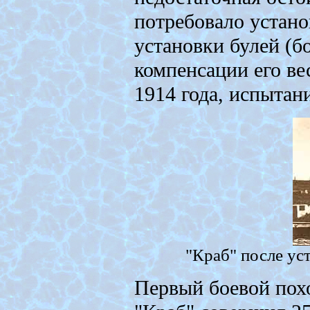
потребовало устано
установки булей (б
компенсации его ве
1914 года, испытани
"Краб" после ус
Первый боевой пох