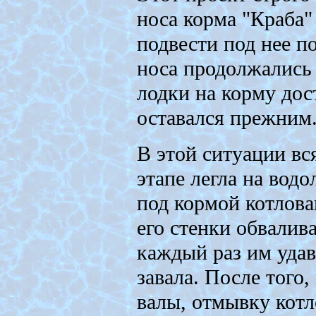
носа корма "Краба"
подвести под нее п
носа продолжались 
лодки на корму дост
оставался прежним
В этой ситуации вс
этапе легла на вод
под кормой котлова
его стенки обвалива
каждый раз им удав
завала. После того,
валы, отмывку котл